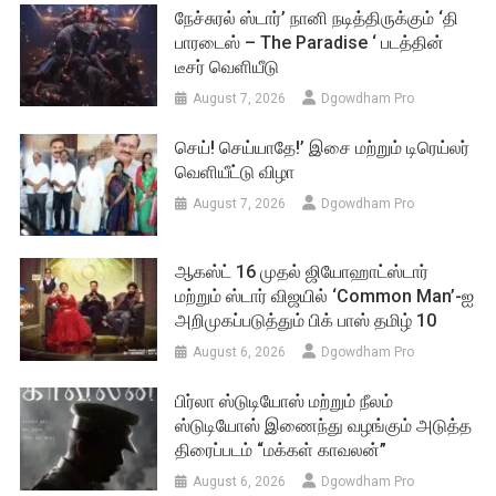
நேச்சுரல் ஸ்டார்’ நானி நடித்திருக்கும் ‘தி
பாரடைஸ் – The Paradise ‘ படத்தின்
டீசர் வெளியீடு
August 7, 2026
Dgowdham Pro
செய்! செய்யாதே!’ இசை மற்றும் டிரெய்லர்
வெளியீட்டு விழா
August 7, 2026
Dgowdham Pro
ஆகஸ்ட் 16 முதல் ஜியோஹாட்ஸ்டார்
மற்றும் ஸ்டார் விஜயில் ‘Common Man’-ஐ
அறிமுகப்படுத்தும் பிக் பாஸ் தமிழ் 10
August 6, 2026
Dgowdham Pro
பிர்லா ஸ்டுடியோஸ் மற்றும் நீலம்
ஸ்டுடியோஸ் இணைந்து வழங்கும் அடுத்த
திரைப்படம் “மக்கள் காவலன்”
August 6, 2026
Dgowdham Pro