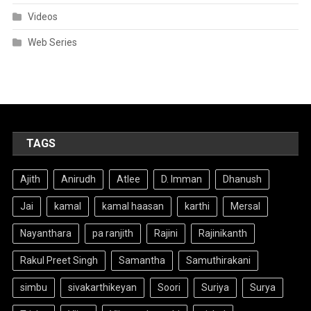
Videos
Web Series
TAGS
Ajith
Anirudh
Atlee
D. Imman
Dhanush
Jai
kamal
kamal haasan
karthi
Mersal
Nayanthara
pa ranjith
Rajini
Rajinikanth
Rakul Preet Singh
Samantha
Samuthirakani
simbu
sivakarthikeyan
Soori
Suriya
Surya