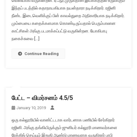
வெளியாகி வருகின்றன. ஏ.ஆர்.முருகதாஸ் இயக்கத்தில் உருவாகும்
இந்தப் படத்தில் கதாநாயகியாக நயன்தாரா நடிக்கிறார். ரஜினி
நீண்ட இடைவெளிக்குப் பின் காவல்துறை அதிகாரியாக நடிக்கிறார்.
மும்பையை கதைக்களமாக கொண்டிருப்பதால் பெரும்பாலான
காட்சிகள் அங்கு படமாக்கப்பட்டு வருகின்றன. யோகிபாபு
நகைச்சுவை […]
Continue Reading
பேட்ட – விமர்சனம் 4.5/5
January 10, 2019
ஒரு கல்லூரியில் வாண்ட்டடாக வார்டனாக பணியில் சேர்கிறார்
ரஜினி. அங்கு தங்கியிருக்கும் ஜுனியர் கல்லூரி மாணவர்களை
ரேக்கிங் செய்யும் இறுதி ஆண்டு மாணவராக வருகிறார் பாபி