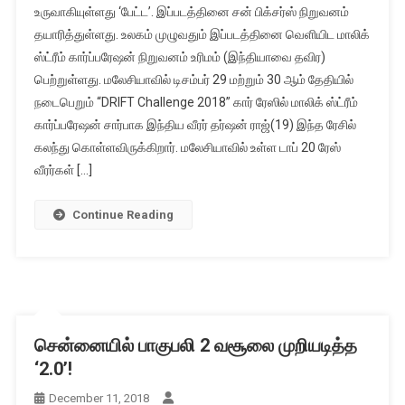
உருவாகியுள்ளது ‘பேட்ட’. இப்படத்தினை சன் பிக்சர்ஸ் நிறுவனம்
தயாரித்துள்ளது. உலகம் முழுவதும் இப்படத்தினை வெளியிட மாலிக்
ஸ்ட்ரீம் கார்ப்பரேஷன் நிறுவனம் உரிமம் (இந்தியாவை தவிர)
பெற்றுள்ளது. மலேசியாவில் டிசம்பர் 29 மற்றும் 30 ஆம் தேதியில்
நடைபெறும் “DRIFT Challenge 2018” கார் ரேஸில் மாலிக் ஸ்ட்ரீம்
கார்ப்பரேஷன் சார்பாக இந்திய வீரர் தர்ஷன் ராஜ்(19) இந்த ரேசில்
கலந்து கொள்ளவிருக்கிறார். மலேசியாவில் உள்ள டாப் 20 ரேஸ்
வீரர்கள் […]
Continue Reading
சென்னையில் பாகுபலி 2 வசூலை முறியடித்த
‘2.0’!
December 11, 2018