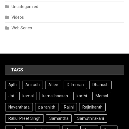
Uncategorized
Videos
Web Series
TAGS
Ajith
Anirudh
Atlee
D. Imman
Dhanush
Jai
kamal
kamal haasan
karthi
Mersal
Nayanthara
pa ranjith
Rajini
Rajinikanth
Rakul Preet Singh
Samantha
Samuthirakani