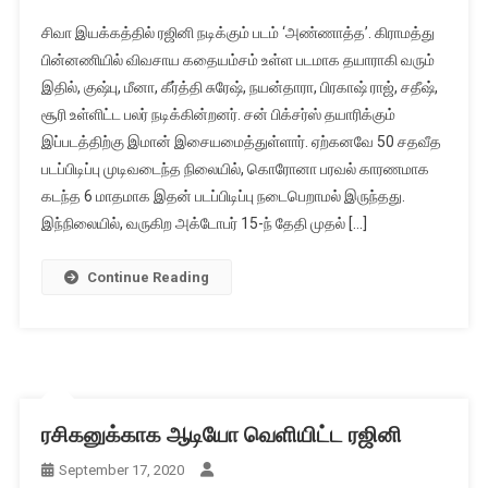
சிவா இயக்கத்தில் ரஜினி நடிக்கும் படம் ‘அண்ணாத்த’. கிராமத்து
பின்னணியில் விவசாய கதையம்சம் உள்ள படமாக தயாராகி வரும்
இதில், குஷ்பு, மீனா, கீர்த்தி சுரேஷ், நயன்தாரா, பிரகாஷ் ராஜ், சதீஷ்,
சூரி உள்ளிட்ட பலர் நடிக்கின்றனர். சன் பிக்சர்ஸ் தயாரிக்கும்
இப்படத்திற்கு இமான் இசையமைத்துள்ளார். ஏற்கனவே 50 சதவீத
படப்பிடிப்பு முடிவடைந்த நிலையில், கொரோனா பரவல் காரணமாக
கடந்த 6 மாதமாக இதன் படப்பிடிப்பு நடைபெறாமல் இருந்தது.
இந்நிலையில், வருகிற அக்டோபர் 15-ந் தேதி முதல் […]
Continue Reading
ரசிகனுக்காக ஆடியோ வெளியிட்ட ரஜினி
September 17, 2020