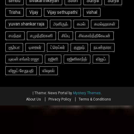
simbu
sivakarthikeyan
Soori
Suriya
Surya
Trisha
Vijay
Vijay sethupathi
vishal
yuvan shankar raja
அனிருத்
கமல்
கமல்ஹாசன்
சமந்தா
சமுத்திரகனி
சிம்பு
சிவகார்த்திகேயன்
சூர்யா
டிரைலர்
ட்ரெய்லர்
தனுஷ்
நயன்தாரா
யுவன் சங்கர் ராஜா
ரஜினி
ரஜினிகாந்த்
விஜய்
விஜய் சேதுபதி
விஷால்
|
Theme: News Portal by
Mystery Themes
.
About Us
Privacy Policy
Terms & Conditions