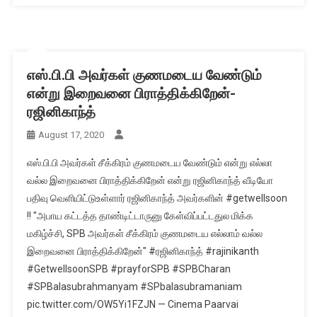
எஸ்.பி.பி அவர்கள் குணமடைய வேண்டும்
என்று இறைவனை பிராத்திக்கிறேன்-
ரஜினிகாந்த்
August 17, 2020
எஸ்.பி.பி அவர்கள் சீக்கிரம் குணமடைய வேண்டும் என்று எல்லா
வல்ல இறைவனை பிராத்திக்கிறேன் என்று ரஜினிகாந்த் வீடியோ
பதிவு வெளியிட்டுஉள்ளார் ரஜினிகாந்த் அவர்களின் #getwellsoon
!! "அபாய கட்டத்த தாண்டிட்டாருனு கேள்விப்பட்டதுல மிக்க
மகிழ்ச்சி, SPB அவர்கள் சீக்கிரம் குணமடைய எல்லாம் வல்ல
இறைவனை பிராத்திக்கிறேன்" #ரஜினிகாந்த் #rajinikanth
#GetwellsoonSPB #prayforSPB #SPBCharan
#SPBalasubrahmanyam #SPbalasubramaniam
pic.twitter.com/OW5Yi1FZJN — Cinema Paarvai