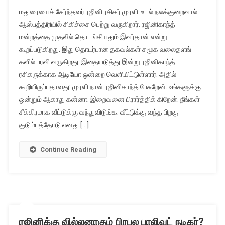
மதுரையைச் சேர்ந்தவர் ரஜினி ரசிகர் முரளி. உடல் நலக்குறைவால்
ஆஸ்பத்திரியில் சிகிச்சை பெற்று வருகிறார். ரஜினிகாந்த்
மன்றத்தை முதலில் தொடங்கியதும் இவர்தான் என்று
கூறப்படுகிறது. இது தொடர்பான தகவல்கள் சமூக வலைதளங்
களில் பரவி வருகிறது. இதையடுத்து இன்று ரஜினிகாந்த்
ரசிகருக்காக ஆடியோ ஒன்றை வெளியிட்டுள்ளார். அதில்
கூறியிருப்பதாவது: முரளி நான் ரஜினிகாந்த் பேசுறேன். உங்களுக்கு
ஒன்றும் ஆகாது கன்னா. இறைவனை பிரார்த்திக் கிறேன். நீங்கள்
சீக்கிரமாக வீட்டுக்கு வந்துவிடுங்க. வீட்டுக்கு வந்த பிறகு
குடும்பத்தோடு எனது […]
Continue Reading
ரஜினிக்கு வில்லனாகும் பிரபல பாலிவுட் நடிகர்?