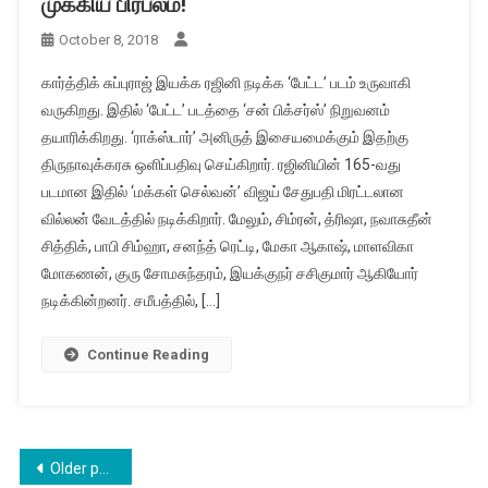
முக்கிய பிரபலம்!
October 8, 2018
கார்த்திக் சுப்புராஜ் இயக்க ரஜினி நடிக்க ‘பேட்ட’ படம் உருவாகி
வருகிறது. இதில் ‘பேட்ட’ படத்தை ‘சன் பிக்சர்ஸ்’ நிறுவனம்
தயாரிக்கிறது. ‘ராக்ஸ்டார்’ அனிருத் இசையமைக்கும் இதற்கு
திருநாவுக்கரசு ஒளிப்பதிவு செய்கிறார். ரஜினியின் 165-வது
படமான இதில் ‘மக்கள் செல்வன்’ விஜய் சேதுபதி மிரட்டலான
வில்லன் வேடத்தில் நடிக்கிறார். மேலும், சிம்ரன், த்ரிஷா, நவாசுதீன்
சித்திக், பாபி சிம்ஹா, சனந்த் ரெட்டி, மேகா ஆகாஷ், மாளவிகா
மோகணன், குரு சோமசுந்தரம், இயக்குநர் சசிகுமார் ஆகியோர்
நடிக்கின்றனர். சமீபத்தில், […]
Continue Reading
Posts
Older posts