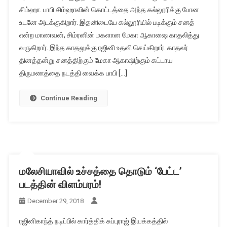
சிம்ஹா. பாபி சிம்ஹாவின் கொட்டத்தை அந்த கல்லூரிக்கு போன
உடனே அடக்குகிறார். இதனிடையே கல்லூரியில் படிக்கும் சனத்
என்ற மாணவன், சிம்ரனின் மகளான மேகா ஆகாஷை காதலித்து
வருகிறார். இந்த காதலுக்கு ரஜினி உதவி செய்கிறார். காதலர்
தினத்தன்று சனத்திற்கும் மேகா ஆகாஷிற்கும் கட்டாய
திருமணத்தை நடத்தி வைக்க பாபி […]
Continue Reading
மலேசியாவில் உச்சத்தை தொடும் ‘பேட்ட’
படத்தின் விளம்பரம்!
December 29, 2018
ரஜினிகாந்த் நடிப்பில் கார்த்திக் சுப்புராஜ் இயக்கத்தில்