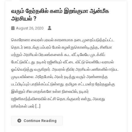
வரும் தேர்தலில் களம் இறங்குமா ஆன்மீக
அரசியல் ?
August 26, 2020
கொரோனா வைரஸ் பரவல் காரணமாக நடைமுறைப்படுத்தப்பட்ட
தொடர் ஊரடங்கு பம்பரம் போல் சுழன்றுகொண்டிருந்த, சினிமா
மற்றும் அரசியல் பிரபலங்களைக் கூட வீட்டிலேயே முடக்கிப்
போட்டுவிட்டது. நடிகர் ரஜினியும் வீட்டை விட்டு வெளியே வராமல்
ஓய்வெடுத்து வருகிறார். அவரால் தீவிர அரசியல் பணிகளில் ஈடுபட
முடியவில்லை. அதேபோல், அவர் நடித்து வரும் அண்ணாத்த
படப்பிடிப்பும் பாதிக்கப்பட்டுள்ளது. தமிழக சட்டமன்ற தேர்தலுக்கு
இன்னும் சில மாதங்களே உள்ள நிலையில், நடிகர்
ரஜினிகாந்த்விரைவில் கட்சி தொடங்குவார் என்று, அவரது
ரசிகர்கள் பலர் […]
Continue Reading