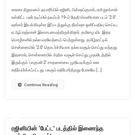
லைகா நிறுவனம் தயாரிப்பில் ரஜினி, அக்‌ஷய்குமார், ஏமி ஜாக்சன்
உள்ளிட்ட பலர் நடிப்பில் நவம்பர் 19-ம் தேதி வெளியான படம் ‘2.0’.
ஷங்கர் இயக்கியுள்ள இப்படத்துக்கு நீரவ்ஷா ஒளிப்பதிவு செய்ய,
ஏ.ஆர்.ரஹ்மான் இசையமைத்திருக்கிறார். தமிழை விட இதர
மொழிகளில் நல்ல வரவேற்பைப் பெற்றுள்ளது. தமிழ்நாட்டில்
சென்னையில் ‘2.0’ தொடர்ச்சியாக நல்ல வசூல் செய்து வந்தது.
இதனால், சென்னையில் அதிக வசூல் செய்து முதலிடத்தில்
இருக்கும் ‘பாகுபலி 2’ சாதனையை முறியடிக்கும் என
எதிர்பார்க்கப்பட்டது. பலரும் எதிர்பார்த்தது போலவே […]
Continue Reading
ரஜினியின் ‘பேட்ட’ படத்தில் இணைந்த