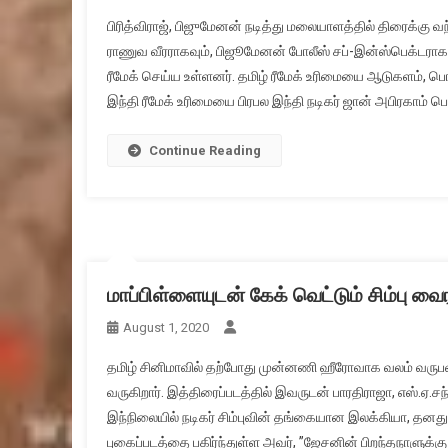
பிரித்விராஜ், பிஜுமேனன் நடித்து மலையாளத்தில் திரைக்கு வந
ராணுவ வீரராகவும், பிஜூமேனன் போலீஸ் சப்-இன்ஸ்பெக்டராகவு
ரீமேக் செய்ய உள்ளனர். தமிழ் ரீமேக் உரிமையை ஆடுகளம், ப
இந்தி ரீமேக் உரிமையை பிரபல இந்தி நடிகர் ஜான் அபிரகாம் பெற
Continue Reading
மாப்பிள்ளையுடன் கேக் வெட்டும் சிம்பு வை
August 1, 2020
தமிழ் சினிமாவில் தற்போது முன்னணி ஹீரோவாக வலம் வருபவர் ச
வருகிறார். இத்திரைப்படத்தில் இவருடன் பாரதிராஜா, எஸ்.ஏ.சந
இந்நிலையில் நடிகர் சிம்புவின் தங்கையான இலக்கியா, தனத
புகைப்படத்தை பகிர்ந்துள்ள அவர், ”ஜேசனின் பிறந்தநாளுக