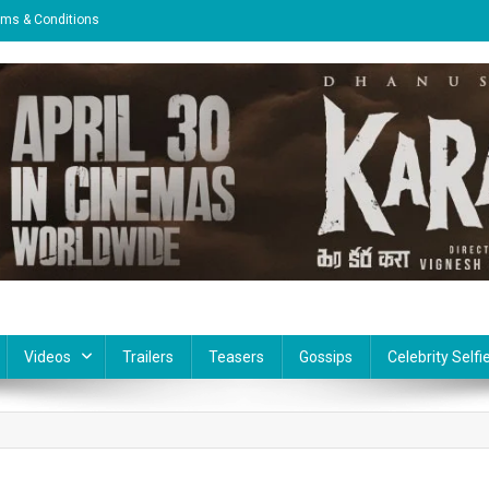
rms & Conditions
Videos
Trailers
Teasers
Gossips
Celebrity Selfi