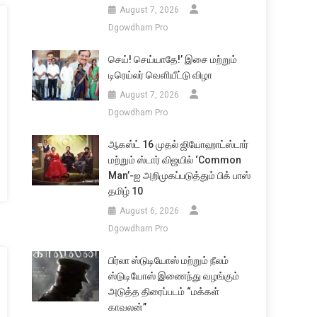
August 7, 2026
Dgowdham Pro
செய்! செய்யாதே!’ இசை மற்றும்
டிரெய்லர் வெளியீட்டு விழா
August 7, 2026
Dgowdham Pro
ஆகஸ்ட் 16 முதல் ஜியோஹாட்ஸ்டார்
மற்றும் ஸ்டார் விஜயில் ‘Common
Man’-ஐ அறிமுகப்படுத்தும் பிக் பாஸ்
தமிழ் 10
August 6, 2026
Dgowdham Pro
பிர்லா ஸ்டுடியோஸ் மற்றும் நீலம்
ஸ்டுடியோஸ் இணைந்து வழங்கும்
அடுத்த திரைப்படம் “மக்கள்
காவலன்”