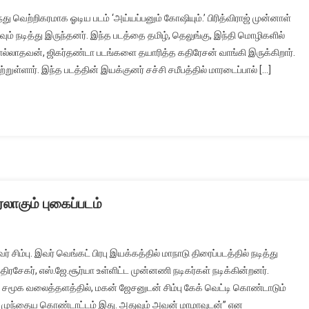
்து வெற்றிகரமாக ஓடிய படம் ‘அய்யப்பனும் கோஷியும்.’ பிரித்விராஜ் முன்னாள்
ம் நடித்து இருந்தனர். இந்த படத்தை தமிழ், தெலுங்கு, இந்தி மொழிகளில்
ொல்லாதவன், ஜிகர்தண்டா படங்களை தயாரித்த கதிரேசன் வாங்கி இருக்கிறார்.
்றுள்ளார். இந்த படத்தின் இயக்குனர் சச்சி சமீபத்தில் மாரடைப்பால் […]
ரலாகும் புகைப்படம்
ிம்பு. இவர் வெங்கட் பிரபு இயக்கத்தில் மாநாடு திரைப்படத்தில் நடித்து
்திரசேகர், எஸ்.ஜே.சூர்யா உள்ளிட்ட முன்னணி நடிகர்கள் நடிக்கின்றனர்.
ு சமூக வலைத்தளத்தில், மகன் ஜேசனுடன் சிம்பு கேக் வெட்டி கொண்டாடும்
்கு முந்தைய கொண்டாட்டம் இது. அதுவும் அவன் மாமாவுடன்” என