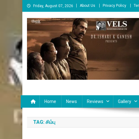
Skip
About Us
Privacy Policy
Te
Friday, August 07, 2026
to
content
Cinema Paarvai
சினிமா பார்வை
Home
News
Reviews
Gallery
TAG:
சிம்பு