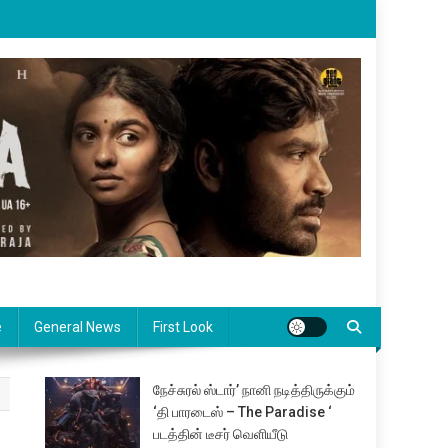
e
General News
First Look
நேச்சுரல் ஸ்டார்’ நானி நடித்திருக்கும்
‘தி பாரடைஸ் – The Paradise ‘
படத்தின் டீசர் வெளியீடு