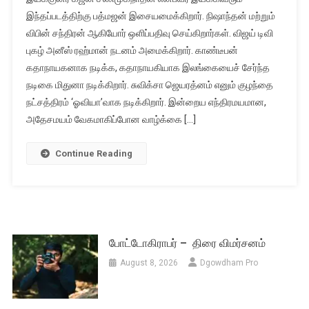
இந்தப்படத்திற்கு பத்மஜன் இசையமைக்கிறார். நிஷாந்தன் மற்றும்
விபின் சந்திரன் ஆகியோர் ஒளிப்பதிவு செய்கிறார்கள். விஜய் டிவி
புகழ் அனீஸ் ரஹ்மான் நடனம் அமைக்கிறார். காண்டீபன்
கதாநாயகனாக நடிக்க, கதாநாயகியாக இலங்கையைச் சேர்ந்த
நடிகை மிதுனா நடிக்கிறார். சுவிக்சா ஜெயரத்னம் எனும் குழந்தை
நட்சத்திரம் ‘ஓவியா’வாக நடிக்கிறார். இன்றைய எந்திரமயமான,
அதேசமயம் வேகமாகிப்போன வாழ்க்கை […]
Continue Reading
போட்டோகிராபர் – திரை விமர்சனம்
August 8, 2026
Dgowdham Pro