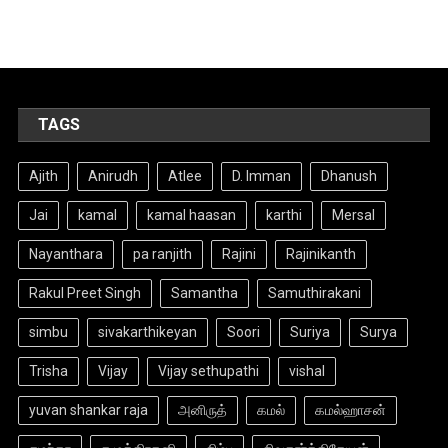
TAGS
Ajith
Anirudh
Atlee
D. Imman
Dhanush
Jai
kamal
kamal haasan
karthi
Mersal
Nayanthara
pa ranjith
Rajini
Rajinikanth
Rakul Preet Singh
Samantha
Samuthirakani
simbu
sivakarthikeyan
Soori
Suriya
Surya
Trisha
Vijay
Vijay sethupathi
vishal
yuvan shankar raja
அனிருத்
கமல்
கமல்ஹாசன்